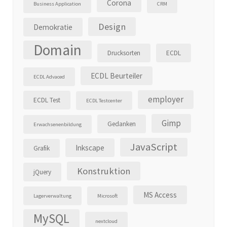
Corona
Business Application
CRM
Design
Demokratie
Domain
Drucksorten
ECDL
ECDL Beurteiler
ECDL Advaced
employer
ECDL Test
ECDL Testcenter
Gimp
Gedanken
Erwachsenenbildung
JavaScript
Inkscape
Grafik
Konstruktion
jQuery
MS Access
Lagerverwaltung
Microsoft
MySQL
nextcloud