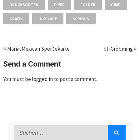
DRUCKSORTEN
FLYER
FOLDER
GIMP
GRAFIK
INKSCAPE
SCRIBUS
MariasMexican Speißekarte
bfi Gröbming
Send a Comment
You must be
logged in
to post a comment.