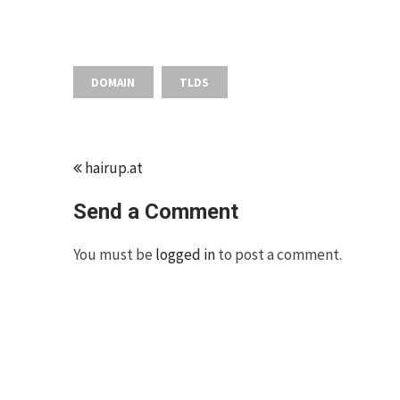
DOMAIN
TLDS
hairup.at
Send a Comment
You must be
logged in
to post a comment.