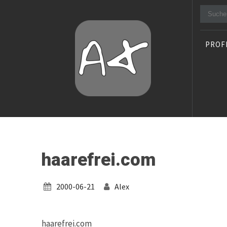
Suche
nach:
PROF
Alexander Stocker
IT Architect
haarefrei.com
2000-06-21
Alex
haarefrei.com